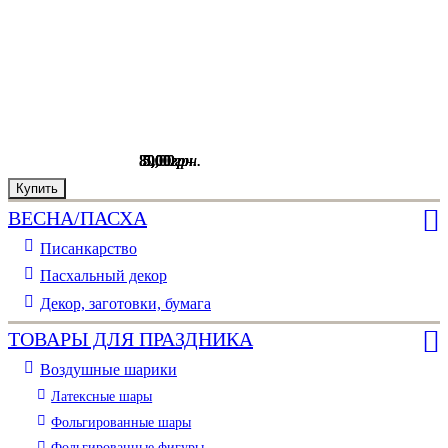
80
30
5
5
5
5
,
,
,
,
,
,
00
00
00
00
00
00
грн.
грн.
грн.
грн.
грн.
грн.
Купить
Купить
Купить
Купить
Купить
Купить
ВЕСНА/ПАСХА
Писанкарство
Пасхальный декор
Декор, заготовки, бумага
ТОВАРЫ ДЛЯ ПРАЗДНИКА
Воздушные шарики
Латексные шары
Фольгированные шары
Фольгированные фигуры