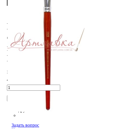
Кисть
синтетика
плоская Neo
Line, №10
В наличии
40
,
00
грн.
В корзину
Задать вопрос