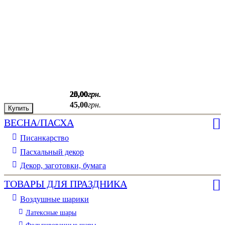
25
20
20
20
25
,
,
,
,
,
00
00
00
00
00
грн.
грн.
грн.
грн.
грн.
45
,
00
грн.
Купить
Купить
Купить
Купить
Купить
ВЕСНА/ПАСХА
Писанкарство
Пасхальный декор
Декор, заготовки, бумага
ТОВАРЫ ДЛЯ ПРАЗДНИКА
Воздушные шарики
Латексные шары