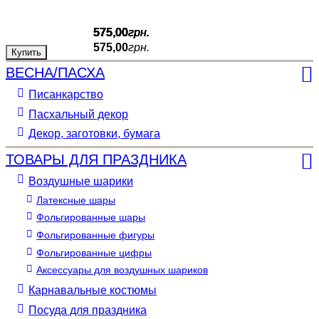
575
575
575
575
575
,
,
,
,
,
00
00
00
00
00
грн.
грн.
грн.
грн.
грн.
575
,
00
грн.
Купить
Купить
Купить
Купить
Купить
ВЕСНА/ПАСХА
Писанкарство
Пасхальный декор
Декор, заготовки, бумага
ТОВАРЫ ДЛЯ ПРАЗДНИКА
Воздушные шарики
Латексные шары
Фольгированные шары
Фольгированные фигуры
Фольгированные цифры
Аксессуары для воздушных шариков
Карнавальные костюмы
Посуда для праздника