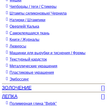
Фишки
Чипборды / теги / Стикеры
Штампы силиконовые/ Чернила
Натирки / Штампики
Оверлей/ Калька
Самоклеящаяся ткань
Книги / Журналы
Люверсы
Машинки для вырубки и тиснения / Формы
Текстурный кардсток
Металлические украшения
Пластиковые украшения
Эмбоссинг
ЗОЛОЧЕНИЕ
ЛЕПКА
Полимерная глина "Bebik"