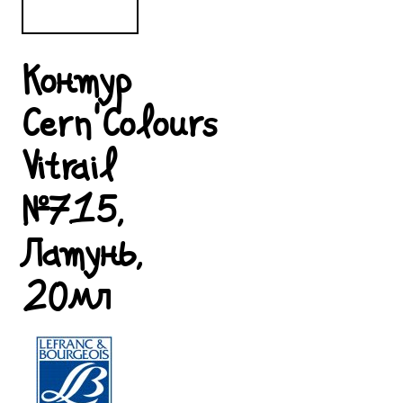
Контур
Cern'Colours
Vitrail
№715,
Латунь,
20мл