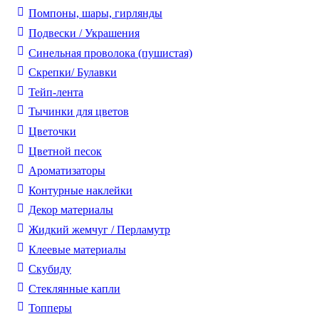
Помпоны, шары, гирлянды
Подвески / Украшения
Синельная проволока (пушистая)
Скрепки/ Булавки
Тейп-лента
Тычинки для цветов
Цветочки
Цветной песок
Ароматизаторы
Контурные наклейки
Декор материалы
Жидкий жемчуг / Перламутр
Клеевые материалы
Скубиду
Стеклянные капли
Топперы