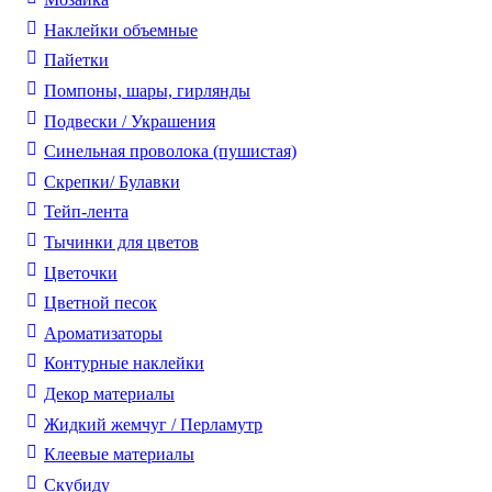
Наклейки объемные
Пайетки
Помпоны, шары, гирлянды
Подвески / Украшения
Синельная проволока (пушистая)
Скрепки/ Булавки
Тейп-лента
Тычинки для цветов
Цветочки
Цветной песок
Ароматизаторы
Контурные наклейки
Декор материалы
Жидкий жемчуг / Перламутр
Клеевые материалы
Скубиду