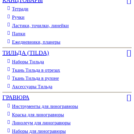
Тетради
Ручки
Ластики, точилки, линейки
Папки
Ежедневники, планеры
ТИЛЬДА (TILDA)
Наборы Тильда
Ткань Тильда в отрезах
Ткань Тильда в рулоне
Аксессуары Тильда
ГРАВЮРА
Инструменты для линогравюры
Краска для линогравюры
Линолеум для линогравюры
Наборы для линогравюры