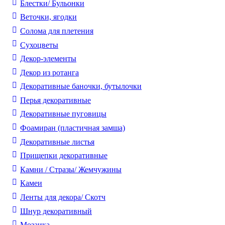
Блестки/ Бульонки
Веточки, ягодки
Солома для плетения
Cухоцветы
Декор-элементы
Декор из ротанга
Декоративные баночки, бутылочки
Перья декоративные
Декоративные пуговицы
Фоамиран (пластичная замша)
Декоративные листья
Прищепки декоративные
Камни / Cтразы/ Жемчужины
Камеи
Ленты для декора/ Скотч
Шнур декоративный
Мозаика