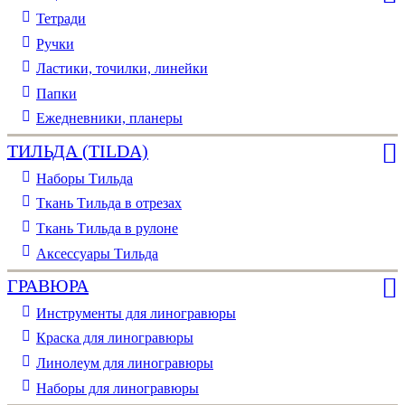
Тетради
Ручки
Ластики, точилки, линейки
Папки
Ежедневники, планеры
ТИЛЬДА (TILDA)
Наборы Тильда
Ткань Тильда в отрезах
Ткань Тильда в рулоне
Аксессуары Тильда
ГРАВЮРА
Инструменты для линогравюры
Краска для линогравюры
Линолеум для линогравюры
Наборы для линогравюры