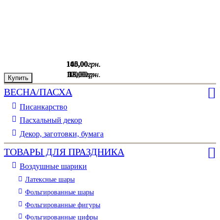
145
145
100
,
,
,
00
00
00
грн.
грн.
грн.
100
15
38
,
,
00
00
,
00
грн.
грн.
грн.
Купить
Купить
Купить
ВЕСНА/ПАСХА
Писанкарство
Пасхальный декор
Декор, заготовки, бумага
ТОВАРЫ ДЛЯ ПРАЗДНИКА
Воздушные шарики
Латексные шары
Фольгированные шары
Фольгированные фигуры
Фольгированные цифры