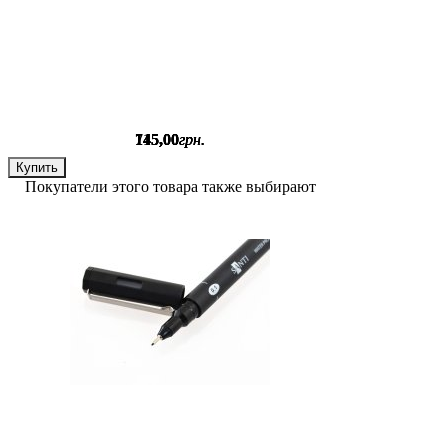
715
145
145
145
,
,
,
,
00
00
00
00
грн.
грн.
грн.
грн.
Купить
Купить
Купить
Купить
Покупатели этого товара также выбирают