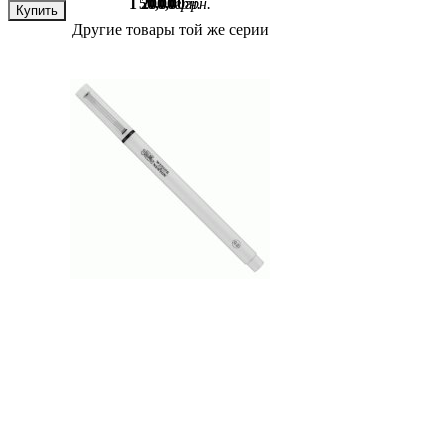
1 200
50
,
00
,
00
грн.
грн.
Купить
Купить
Купить
Купить
Другие товары той же серии