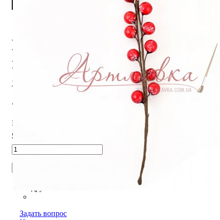
Веточка с
красными
ягодками,
26см
В наличии
58
,
00
грн.
В корзину
Задать вопрос