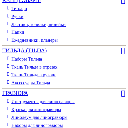
Тетради
Ручки
Ластики, точилки, линейки
Папки
Ежедневники, планеры
ТИЛЬДА (TILDA)
Наборы Тильда
Ткань Тильда в отрезах
Ткань Тильда в рулоне
Аксессуары Тильда
ГРАВЮРА
Инструменты для линогравюры
Краска для линогравюры
Линолеум для линогравюры
Наборы для линогравюры