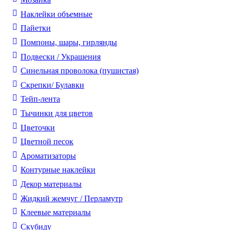
Наклейки объемные
Пайетки
Помпоны, шары, гирлянды
Подвески / Украшения
Синельная проволока (пушистая)
Скрепки/ Булавки
Тейп-лента
Тычинки для цветов
Цветочки
Цветной песок
Ароматизаторы
Контурные наклейки
Декор материалы
Жидкий жемчуг / Перламутр
Клеевые материалы
Скубиду