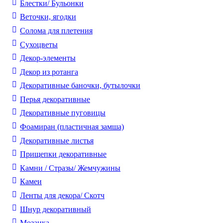
Блестки/ Бульонки
Веточки, ягодки
Солома для плетения
Cухоцветы
Декор-элементы
Декор из ротанга
Декоративные баночки, бутылочки
Перья декоративные
Декоративные пуговицы
Фоамиран (пластичная замша)
Декоративные листья
Прищепки декоративные
Камни / Cтразы/ Жемчужины
Камеи
Ленты для декора/ Скотч
Шнур декоративный
Мозаика