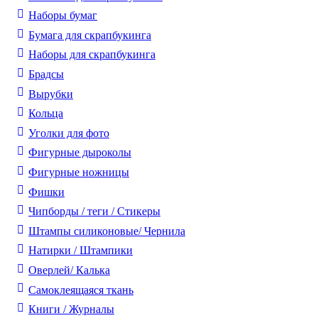
Наборы бумаг
Бумага для скрапбукинга
Наборы для скрапбукинга
Брадсы
Вырубки
Кольца
Уголки для фото
Фигурные дыроколы
Фигурные ножницы
Фишки
Чипборды / теги / Стикеры
Штампы силиконовые/ Чернила
Натирки / Штампики
Оверлей/ Калька
Самоклеящаяся ткань
Книги / Журналы