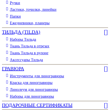
Ручки
Ластики, точилки, линейки
Папки
Ежедневники, планеры
ТИЛЬДА (TILDA)
Наборы Тильда
Ткань Тильда в отрезах
Ткань Тильда в рулоне
Аксессуары Тильда
ГРАВЮРА
Инструменты для линогравюры
Краска для линогравюры
Линолеум для линогравюры
Наборы для линогравюры
ПОДАРОЧНЫЕ СЕРТИФИКАТЫ