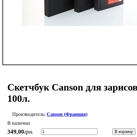
Скетчбук Canson для зарисово
100л.
Canson (Франция)
В наличии
349
,
00
грн.
В корзину