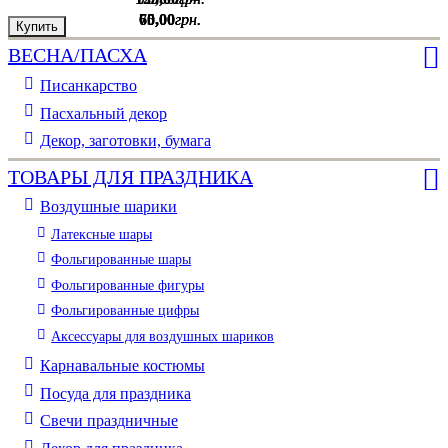
75
60
60
,
,
,
00
00
00
грн.
грн.
грн.
Купить
Купить
Купить
ВЕСНА/ПАСХА
Писанкарство
Пасхальный декор
Декор, заготовки, бумага
ТОВАРЫ ДЛЯ ПРАЗДНИКА
Воздушные шарики
Латексные шары
Фольгированные шары
Фольгированные фигуры
Фольгированные цифры
Аксессуары для воздушных шариков
Карнавальные костюмы
Посуда для праздника
Свечи праздничные