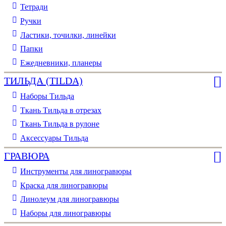
Тетради
Ручки
Ластики, точилки, линейки
Папки
Ежедневники, планеры
ТИЛЬДА (TILDA)
Наборы Тильда
Ткань Тильда в отрезах
Ткань Тильда в рулоне
Аксессуары Тильда
ГРАВЮРА
Инструменты для линогравюры
Краска для линогравюры
Линолеум для линогравюры
Наборы для линогравюры