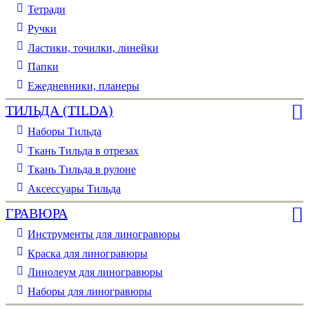
Тетради
Ручки
Ластики, точилки, линейки
Папки
Ежедневники, планеры
ТИЛЬДА (TILDA)
Наборы Тильда
Ткань Тильда в отрезах
Ткань Тильда в рулоне
Аксессуары Тильда
ГРАВЮРА
Инструменты для линогравюры
Краска для линогравюры
Линолеум для линогравюры
Наборы для линогравюры