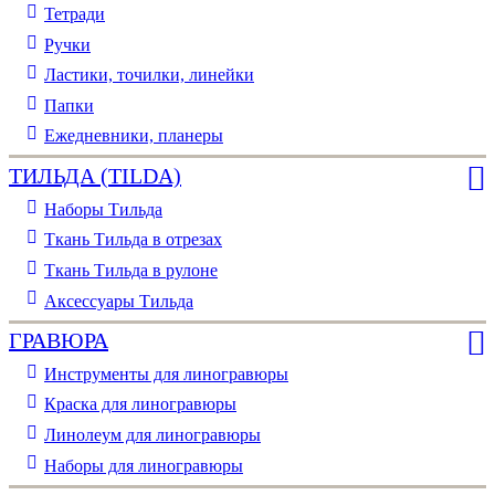
Тетради
Ручки
Ластики, точилки, линейки
Папки
Ежедневники, планеры
ТИЛЬДА (TILDA)
Наборы Тильда
Ткань Тильда в отрезах
Ткань Тильда в рулоне
Аксессуары Тильда
ГРАВЮРА
Инструменты для линогравюры
Краска для линогравюры
Линолеум для линогравюры
Наборы для линогравюры