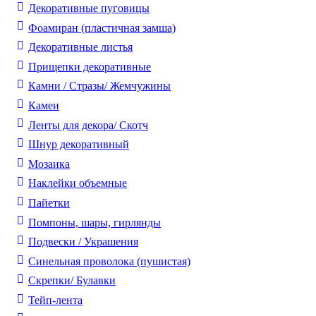
Декоративные пуговицы
Фоамиран (пластичная замша)
Декоративные листья
Прищепки декоративные
Камни / Cтразы/ Жемчужины
Камеи
Ленты для декора/ Скотч
Шнур декоративный
Мозаика
Наклейки объемные
Пайетки
Помпоны, шары, гирлянды
Подвески / Украшения
Синельная проволока (пушистая)
Скрепки/ Булавки
Тейп-лента