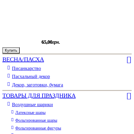
65
65
65
65
65
65
,
,
,
,
,
,
00
00
00
00
00
00
грн.
грн.
грн.
грн.
грн.
грн.
Купить
Купить
Купить
Купить
Купить
Купить
ВЕСНА/ПАСХА
Писанкарство
Пасхальный декор
Декор, заготовки, бумага
ТОВАРЫ ДЛЯ ПРАЗДНИКА
Воздушные шарики
Латексные шары
Фольгированные шары
Фольгированные фигуры