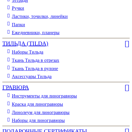
Тетради
Ручки
Ластики, точилки, линейки
Папки
Ежедневники, планеры
ТИЛЬДА (TILDA)
Наборы Тильда
Ткань Тильда в отрезах
Ткань Тильда в рулоне
Аксессуары Тильда
ГРАВЮРА
Инструменты для линогравюры
Краска для линогравюры
Линолеум для линогравюры
Наборы для линогравюры
ПОДАРОЧНЫЕ СЕРТИФИКАТЫ