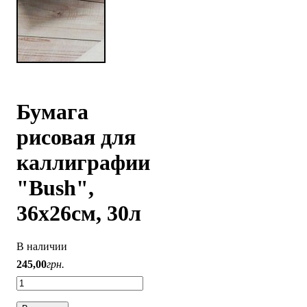
Бумага
рисовая для
каллиграфии
"Bush",
36х26см, 30л
В наличии
245
,
00
грн.