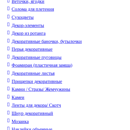
Веточки, ягодки
Солома для плетения
Cухоцветы
Декор-элементы
Декор из ротанга
Декоративные баночки, бутылочки
Перья декоративные
Декоративные пуговицы
Фоамиран (пластичная замша)
Декоративные листья
Прищепки декоративные
Камни / Cтразы/ Жемчужины
Камеи
Ленты для декора/ Скотч
Шнур декоративный
Мозаика
Наклейки объемные