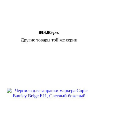
915
468
275
,
,
,
00
00
00
грн.
грн.
грн.
Другие товары той же серии