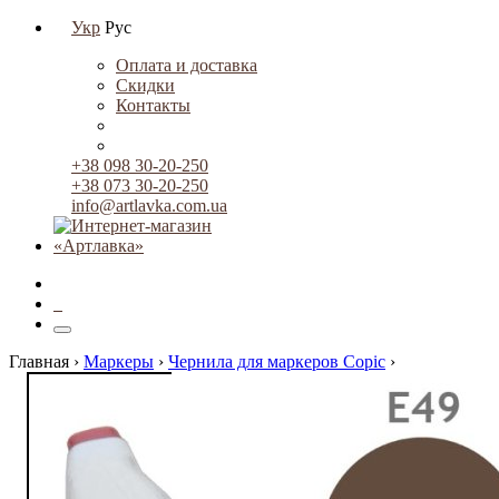
Укр
Рус
Оплата и доставка
Скидки
Контакты
+38 098 30-20-250
+38 073 30-20-250
info@artlavka.com.ua
0
Главная ›
Маркеры
›
Чернила для маркеров Copic
›