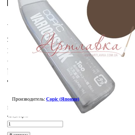
Чернила для
заправки
маркера
Copic Dark
bark #E49,
Темная кора
Copic (Япония)
В наличии
430
,
00
грн.