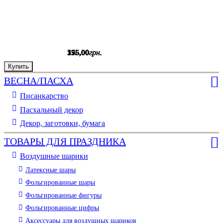
175
255
175
535
196
175
,
,
,
,
,
,
00
00
00
00
00
00
грн.
грн.
грн.
грн.
грн.
грн.
Купить
Купить
Купить
Купить
Купить
Купить
ВЕСНА/ПАСХА
Писанкарство
Пасхальный декор
Декор, заготовки, бумага
ТОВАРЫ ДЛЯ ПРАЗДНИКА
Воздушные шарики
Латексные шары
Фольгированные шары
Фольгированные фигуры
Фольгированные цифры
Аксессуары для воздушных шариков