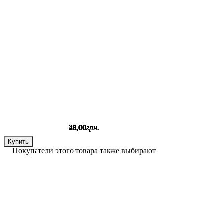
28
20
25
45
,
,
,
,
00
00
00
00
грн.
грн.
грн.
грн.
Купить
Купить
Купить
Купить
Покупатели этого товара также выбирают