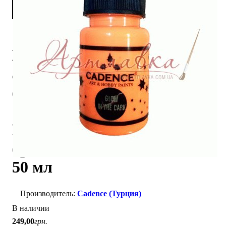
Краска
акриловая
светящаяся
"Glow In The
Dark",
оранжевая,
50 мл
Cadence (Турция)
В наличии
249
,
00
грн.