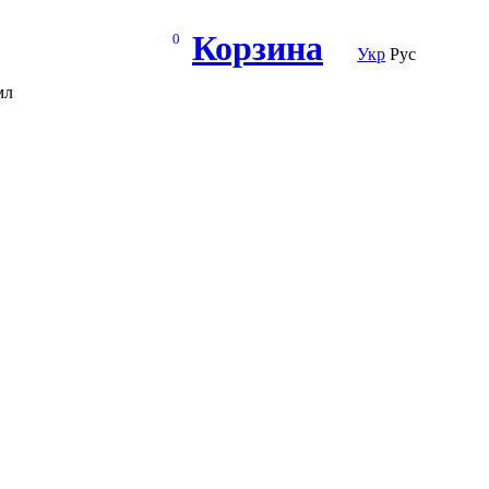
Корзина
0
Укр
Рус
мл