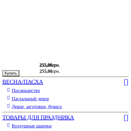
255
255
255
255
255
,
,
,
,
,
00
00
00
00
00
грн.
грн.
грн.
грн.
грн.
255
,
00
грн.
Купить
Купить
Купить
Купить
Купить
ВЕСНА/ПАСХА
Писанкарство
Пасхальный декор
Декор, заготовки, бумага
ТОВАРЫ ДЛЯ ПРАЗДНИКА
Воздушные шарики