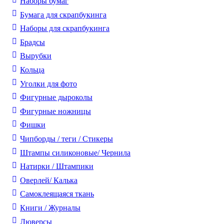
Наборы бумаг
Бумага для скрапбукинга
Наборы для скрапбукинга
Брадсы
Вырубки
Кольца
Уголки для фото
Фигурные дыроколы
Фигурные ножницы
Фишки
Чипборды / теги / Стикеры
Штампы силиконовые/ Чернила
Натирки / Штампики
Оверлей/ Калька
Самоклеящаяся ткань
Книги / Журналы
Люверсы