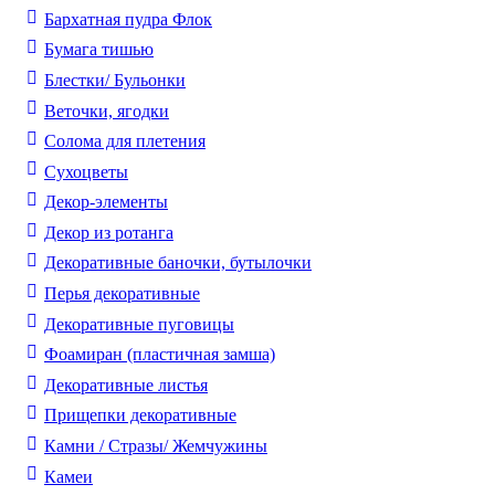
Бархатная пудра Флок
Бумага тишью
Блестки/ Бульонки
Веточки, ягодки
Солома для плетения
Cухоцветы
Декор-элементы
Декор из ротанга
Декоративные баночки, бутылочки
Перья декоративные
Декоративные пуговицы
Фоамиран (пластичная замша)
Декоративные листья
Прищепки декоративные
Камни / Cтразы/ Жемчужины
Камеи