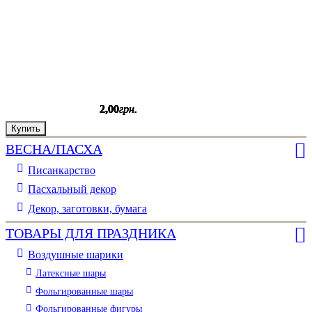
2
2
2
2
2
2
,
,
,
,
,
,
00
00
00
00
00
00
грн.
грн.
грн.
грн.
грн.
грн.
Купить
Купить
Купить
Купить
Купить
Купить
ВЕСНА/ПАСХА
Писанкарство
Пасхальный декор
Декор, заготовки, бумага
ТОВАРЫ ДЛЯ ПРАЗДНИКА
Воздушные шарики
Латексные шары
Фольгированные шары
Фольгированные фигуры