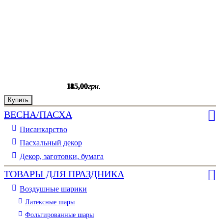
185
185
115
115
115
,
,
,
,
,
00
00
00
00
00
грн.
грн.
грн.
грн.
грн.
Купить
Купить
Купить
Купить
Купить
ВЕСНА/ПАСХА
Писанкарство
Пасхальный декор
Декор, заготовки, бумага
ТОВАРЫ ДЛЯ ПРАЗДНИКА
Воздушные шарики
Латексные шары
Фольгированные шары