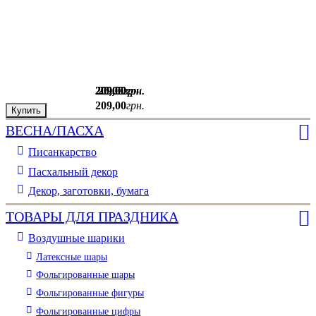
209
209
209
20
20
,
,
,
,
00
,
00
00
00
00
грн.
грн.
грн.
грн.
грн.
209
,
00
грн.
Купить
Купить
Купить
Купить
Купить
ВЕСНА/ПАСХА
Писанкарство
Пасхальный декор
Декор, заготовки, бумага
ТОВАРЫ ДЛЯ ПРАЗДНИКА
Воздушные шарики
Латексные шары
Фольгированные шары
Фольгированные фигуры
Фольгированные цифры