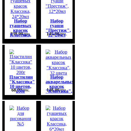
Набор
Набор
гуашевых
гуаши
красок
"Престиж",
339
,
00
грн.
145
,
00
грн.
Классика,
12*20мл
24*20мл
Пластилин
Набор
"Классика"
акварельных
10 цветов,
красок
68
,
00
грн.
148
,
00
грн.
200г
"Классика",
32 цвета