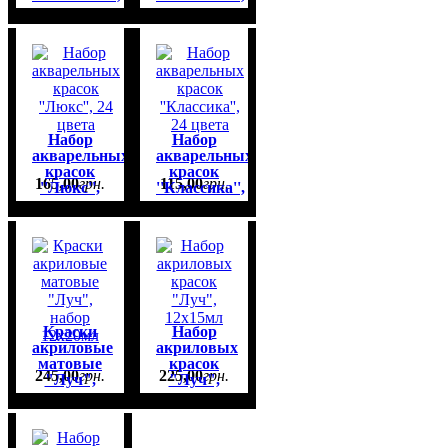
12 цветов
18 цветов
Набор
Набор
акварельных
акварельных
красок
красок
165
,
00
грн.
115
,
00
грн.
''Люкс'',
''Классика'',
24 цвета
24 цвета
Краски
Набор
акриловые
акриловых
матовые
красок
245
,
00
грн.
225
,
00
грн.
"Луч",
"Луч",
набор
12х15мл
12х20мл