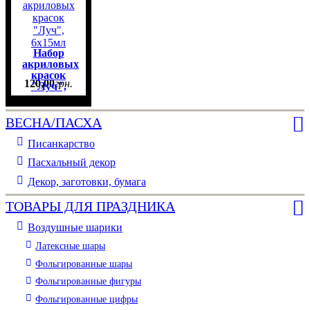
Набор
акриловых
красок
120
,
00
грн.
"Луч",
6х15мл
ВЕСНА/ПАСХА
Писанкарство
Пасхальный декор
Декор, заготовки, бумага
ТОВАРЫ ДЛЯ ПРАЗДНИКА
Воздушные шарики
Латексные шары
Фольгированные шары
Фольгированные фигуры
Фольгированные цифры