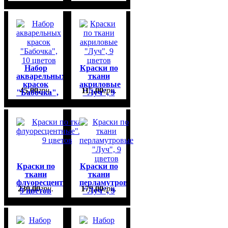
240мл
6 цветов
Набор
Краски по
акварельных
ткани
красок
акриловые
45
,
00
грн.
115
,
00
грн.
"Бабочка",
"Луч", 9
10 цветов
цветов
Краски по
Краски по
ткани
ткани
флуоресцентные"Луч",
перламутровые
230
,
00
грн.
179
,
00
грн.
9 цветов
"Луч", 9
цветов