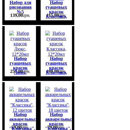
Набор для
Набор
рисования
гуашевых
№5
красок
139
,
00
грн.
115
,
00
грн.
Классика,
6*20мл
Набор
Набор
гуашевых
гуашевых
красок
красок
259
,
00
грн.
189
,
00
грн.
Люкс,
Классика,
12*20мл
12*20мл
Набор
Набор
акварельных
акварельных
красок
красок
59
,
00
грн.
79
,
00
грн.
''Классика'',
''Классика'',