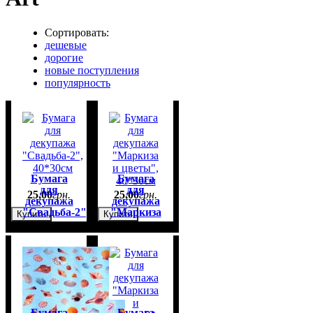
Сортировать:
дешевые
дорогие
новые поступления
популярность
Бумага
Бумага
для
для
25
,
00
грн.
25
,
00
грн.
декупажа
декупажа
"Свадьба-2",
"Маркиза
Купить
Купить
40*30см
и цветы",
40*30см
Бумага
Бумага