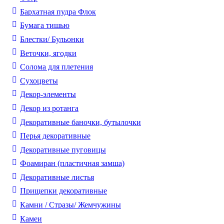
Бархатная пудра Флок
Бумага тишью
Блестки/ Бульонки
Веточки, ягодки
Солома для плетения
Cухоцветы
Декор-элементы
Декор из ротанга
Декоративные баночки, бутылочки
Перья декоративные
Декоративные пуговицы
Фоамиран (пластичная замша)
Декоративные листья
Прищепки декоративные
Камни / Cтразы/ Жемчужины
Камеи