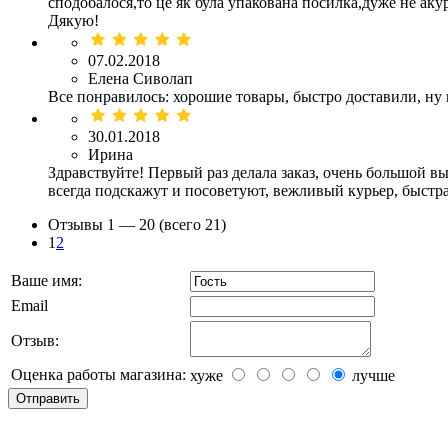
сподобалося,то це як була упакована посилка,дуже не аку
Дякую!
07.02.2018
Елена Сиволап
Все понравилось: хорошие товары, быстро доставили, ну
30.01.2018
Ирина
Здравствуйте! Первый раз делала заказ, очень большой в
всегда подскажут и посоветуют, вежливый курьер, быстра
Отзывы
1 —
20
(всего 21)
1
2
Ваше имя:
Email
Отзыв:
Оценка работы магазина:
хуже
лучше
Отправить