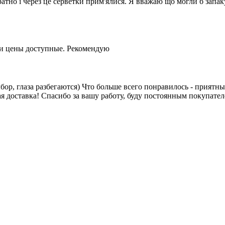
ратно і через це серветки прим'ялися. Я вважаю що могли б запак
 и цены доступные. Рекомендую
ыбор, глаза разбегаются) Что больше всего понравилось - приятн
я доставка! Спасибо за вашу работу, буду постоянным покупател