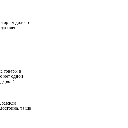
 которым долого
 доволен.
ые товары в
то нет одной
дарю! )
, завжди
 достойна, та ще