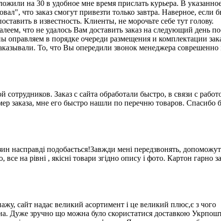
ложили на 30 в удобное мне время прислать курьера. В указанно
вал", что заказ смогут привезти только завтра. Наверное, если б
оставить в известность. Клиенты, не морочьте себе тут голову.
еем, что не удалось Вам доставить заказ на следующий день по
ы оправляем в порядке очереди размещения и комплектации зак
аказывали. То, что Вы опередили звонок менеджера соврешенно н
ой сотрудников. Заказ с сайта обработали быстро, в связи с работ
номер заказа, мне его быстро нашли по перечню товаров. Спасибо 
зин насправді подобається!Завжди мені передзвонять, допоможуть
се на рівні , якісні товари згідно опису і фото. Картон гарно з
ажу, сайт надає великий асортимент і це великий плюс,є з чого
лена. Дуже зручно що можна було скористатися доставкою Укрпош