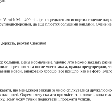
кую!
e Varnish Matt 400 ml - фигня редкостная: испортил изделие над
 крупнодисперсный, да еще плюется большими каплями. Очень не
 держать, ребята! Спасибо!
ор большой, цены нормальные, удобно ,что можно заказать разн
онили через пол часа после моего заказа, правда предупредили, ч
авили новой, запаковано хорошо, все пришло, как на фото. Благо
 сказати, що менеджери завжди зі мною спілкувалися дружелюбно
наявності. Окремо хочу сказати про якість запаковки - вона теж
ку. Тому можу тільки подякувати і побажати успіхів.