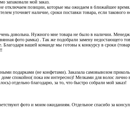
мо запаковали мой заказ.
не отключаем позиции, которые мы ожидаем в ближайшее время
телем уточняет наличие, сроки поставки товара, если такового н
 Очень довольна. Нужного мне товара не было в наличии. Менедже
вянная фото рамка) . Так же подобрали замену недостающего то
. Благодаря вашей команде мы готовы к конкурсу в сроки (това
!!
есными подарками (не конфетами). Заказала самовывозом приколь
в доме спокойно( пока им интересно)! Мелками для волос лично 
лось) отдельно благодарю, за то, что быстро собрали мой заказ!
ветствуют фото и моим ожиданиям. Отдельное спасибо за консул