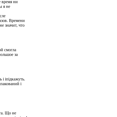
е время ни
ы я не
сле
азов. Времени
е значит, что
ой смогла
большое за
 і іпідкажуть.
апакований і
та. Що не