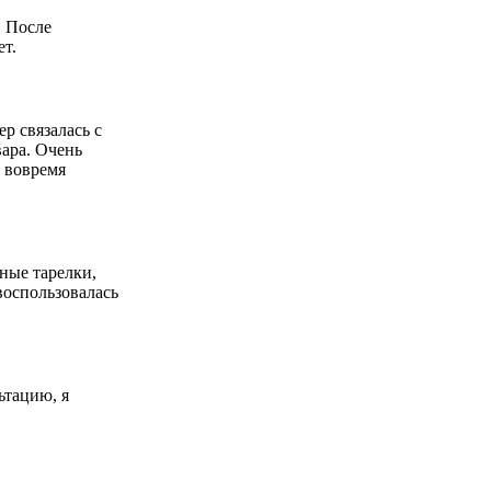
. После
ет.
р связалась с
вара. Очень
р вовремя
ные тарелки,
воспользовалась
ьтацию, я