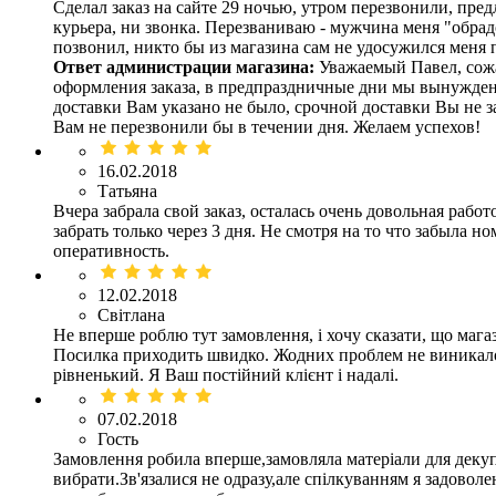
Сделал заказ на сайте 29 ночью, утром перезвонили, пред
курьера, ни звонка. Перезваниваю - мужчина меня "обрадо
позвонил, никто бы из магазина сам не удосужился меня п
Ответ администрации магазина:
Уважаемый Павел, сожал
оформления заказа, в предпраздничные дни мы вынужден
доставки Вам указано не было, срочной доставки Вы не з
Вам не перезвонили бы в течении дня. Желаем успехов!
16.02.2018
Татьяна
Вчера забрала свой заказ, осталась очень довольная работ
забрать только через 3 дня. Не смотря на то что забыла 
оперативность.
12.02.2018
Світлана
Не вперше роблю тут замовлення, і хочу сказати, що мага
Посилка приходить швидко. Жодних проблем не виникало, в
рівненький. Я Ваш постійний клієнт і надалі.
07.02.2018
Гость
Замовлення робила вперше,замовляла матеріали для декуп
вибрати.Зв'язалися не одразу,але спілкуванням я задово