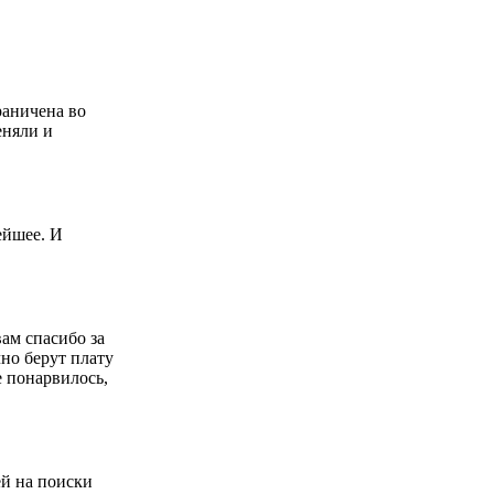
раничена во
еняли и
ейшее. И
вам спасибо за
чно берут плату
е понарвилось,
ей на поиски