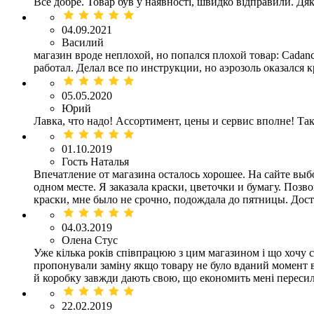
Все добре. Товар був у наявності, швидко відправили. Дя
04.09.2021
Василий
магазин вроде неплохой, но попался плохой товар: Cadanc
работал. Делал все по инструкции, но аэрозоль оказался
05.05.2020
Юрий
Лавка, что надо! Ассортимент, цены и сервис вполне! Так
01.10.2019
Гость Наталья
Впечатление от магазина осталось хорошее. На сайте выб
одном месте. Я заказала краски, цветочки и бумагу. Позв
краски, мне было не срочно, подождала до пятницы. Дост
04.03.2019
Олена Стус
Уже кілька років співпрацюю з цим магазином і що хочу
пропонували заміну якщо товару не було вданий момент в 
й коробку завжди дають свою, що економить мені пересил
22.02.2019