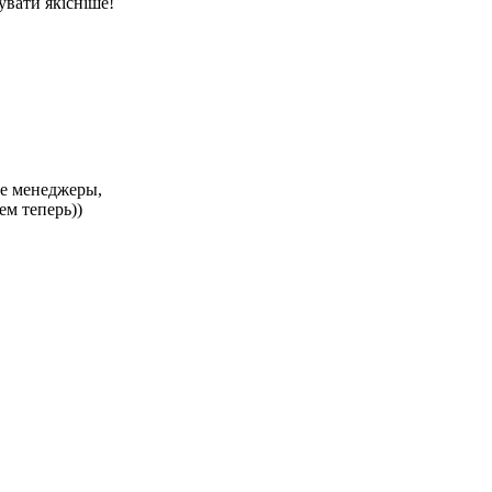
увати якісніше!
ые менеджеры,
ем теперь))