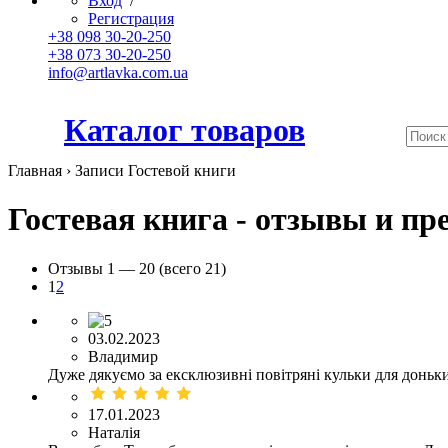
Вход
/
Регистрация
+38 098 30-20-250
+38 073 30-20-250
info@artlavka.com.ua
Каталог товаров
Главная ›
Записи Гостевой книги
Гостевая книга - отзывы и пр
Отзывы
1 —
20
(всего 21)
1
2
03.02.2023
Владимир
Дуже дякуємо за ексклюзивні повітряні кульки для доньки!
17.01.2023
Наталія