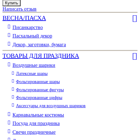
Купить
Купить
Купить
Купить
Купить
Написать отзыв
ВЕСНА/ПАСХА
Писанкарство
Пасхальный декор
Декор, заготовки, бумага
ТОВАРЫ ДЛЯ ПРАЗДНИКА
Воздушные шарики
Латексные шары
Фольгированные шары
Фольгированные фигуры
Фольгированные цифры
Аксессуары для воздушных шариков
Карнавальные костюмы
Посуда для праздника
Свечи праздничные