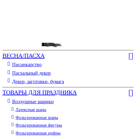
109
75
75
80
12
7
,
00
,
,
,
,
00
00
00
00
,
00
грн.
грн.
грн.
грн.
грн.
грн.
ВЕСНА/ПАСХА
Писанкарство
Пасхальный декор
Декор, заготовки, бумага
ТОВАРЫ ДЛЯ ПРАЗДНИКА
Воздушные шарики
Латексные шары
Фольгированные шары
Фольгированные фигуры
Фольгированные цифры